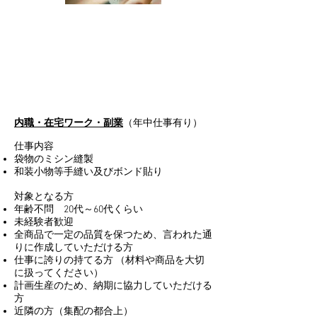
内職・在宅ワーク・副業
（年中仕事有り）
仕事内容
袋物のミシン縫製
和装小物等手縫い及びボンド貼り
対象となる方
年齢不問 20代～60代くらい
未経験者歓迎
全商品で一定の品質を保つため、
言われた通
りに作成していただける方
仕事に誇りの持てる方
（材料や商品を大切
に扱ってください）
計画生産のため、納期に協力していただける
方
近隣の方（集配の都合上）