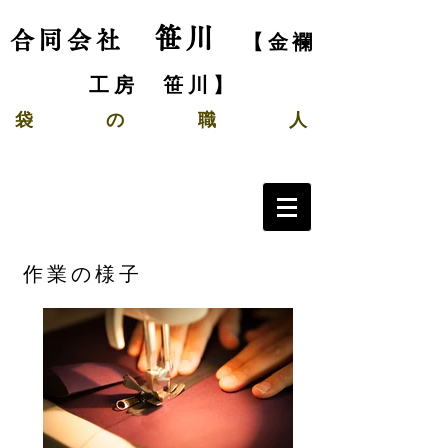
笹川
合同会社
【金襴
工房 笹川】
袋
の
職 人
作業の様子