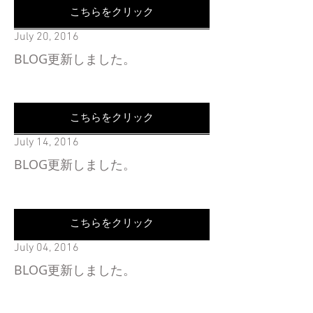
こちらをクリック
July 20, 2016
BLOG更新しました。
こちらをクリック
July 14, 2016
BLOG更新しました。
こちらをクリック
July 04, 2016
BLOG更新しました。