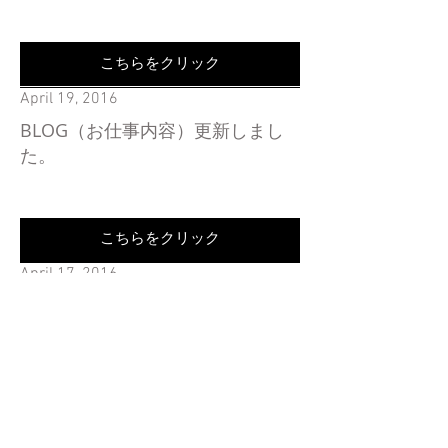
こちらをクリック
April 19, 2016
BLOG（お仕事内容）更新しまし
た。
こちらをクリック
April 17, 2016
BLOG（お仕事内容）更新しまし
た。
こちらをクリック