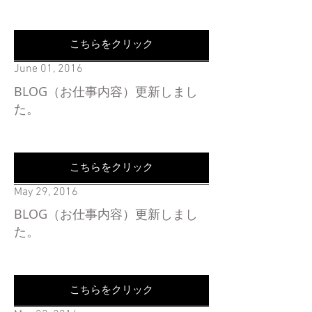
こちらをクリック
June 01, 2016
BLOG（お仕事内容）更新しまし
た。
こちらをクリック
May 29, 2016
BLOG（お仕事内容）更新しまし
た。
こちらをクリック