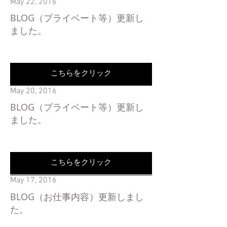
May 22, 2016
BLOG（プライベート等）更新し
ました。
こちらをクリック
May 20, 2016
BLOG（プライベート等）更新し
ました。
こちらをクリック
May 17, 2016
BLOG（お仕事内容）更新しまし
た。