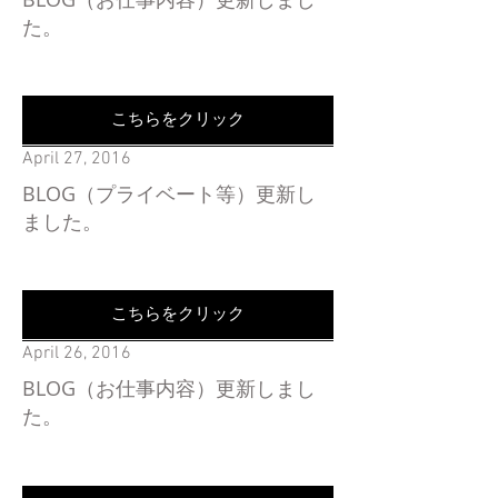
た。
こちらをクリック
April 27, 2016
BLOG（プライベート等）更新し
ました。
こちらをクリック
April 26, 2016
BLOG（お仕事内容）更新しまし
た。