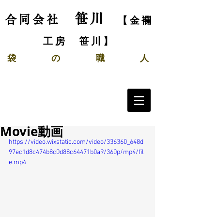
笹川
合同会社
【金襴
工房 笹川】
袋
の
職 人
Movie動画
https://video.wixstatic.com/video/336360_648d
97ec1d8c474b8c0d88c64471b0a9/360p/mp4/fil
e.mp4