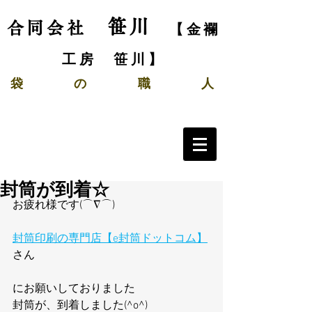
笹川
合同会社
【金襴
工房 笹川】
袋
の
職 人
封筒が到着☆
お疲れ様です(⌒∇⌒)
封筒印刷の専門店【e封筒ドットコム】
さん
にお願いしておりました
封筒が、到着しました(^o^)