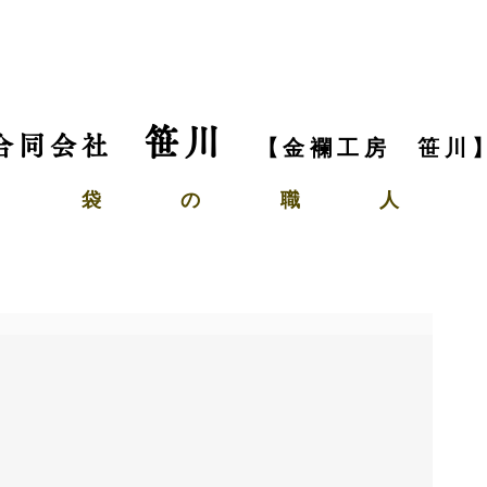
笹川
合同会社
【金襴工房 笹川
袋
の
職 人