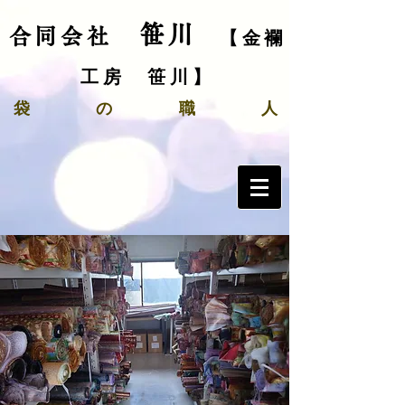
笹川
合同会社
【金襴
工房 笹川】
袋
の
職 人