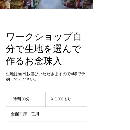
ワークショップ自
分で生地を選んで
作るお念珠入
生地は当日お選びいただきますのでA印で予
約してください。
3,300
円
1時間 30分
1
￥3,300より
よ
時
り
3
金襴工房 笹川
0
分